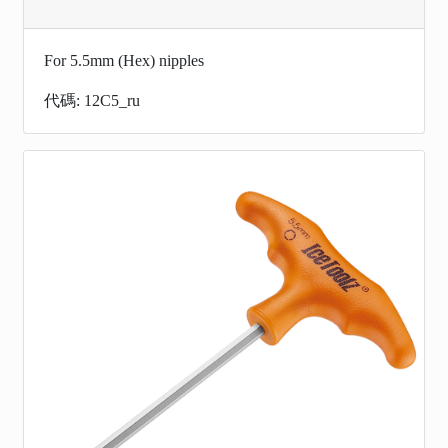
For 5.5mm (Hex) nipples
代碼: 12C5_ru