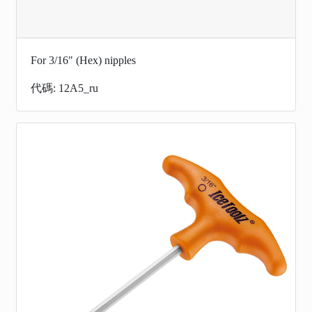
For 3/16" (Hex) nipples
代碼: 12A5_ru