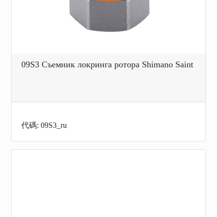
09S3 Съемник локринга ротора Shimano Saint
代碼: 09S3_ru