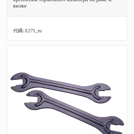
вилке
代碼: E271_ru