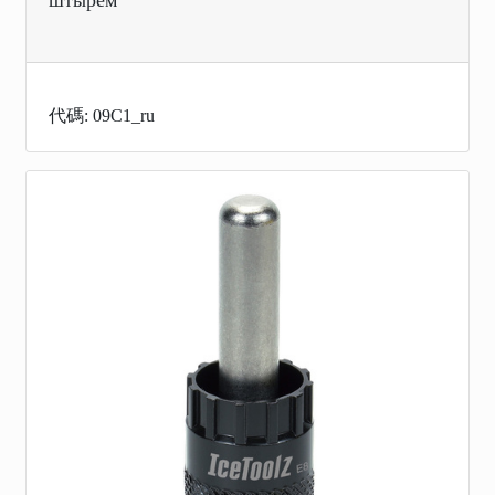
штырем
代碼: 09C1_ru