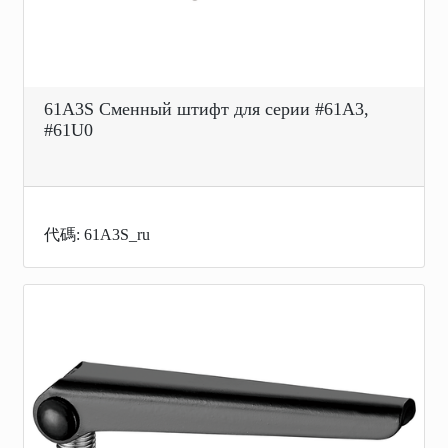
61A3S Сменный штифт для серии #61A3,
#61U0
代碼: 61A3S_ru