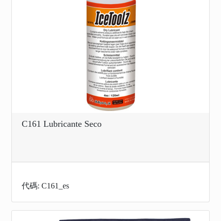
C161 Lubricante Seco
代碼: C161_es