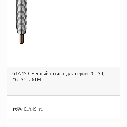
61A4S Сменный штифт для серии #61A4,
#61A5, #61M1
代碼: 61A4S_ru