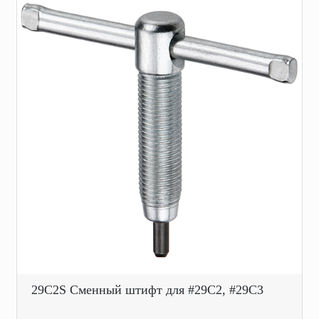
29C2S Сменный штифт для #29C2, #29C3