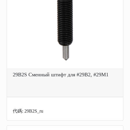
29B2S Сменный штифт для #29B2, #29M1
代碼: 29B2S_ru