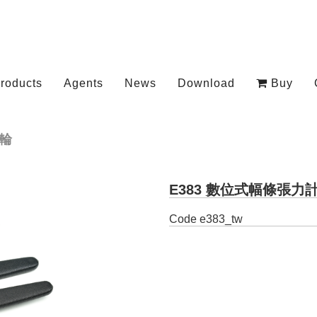
roducts
Agents
News
Download
Buy
輪
E383 數位式幅條張力
Code
e383_tw