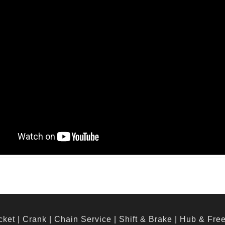
cket
|
Crank
|
Chain Service
|
Shift & Brake
|
Hub & Fre