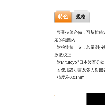
特色
規格
. 專業技師必備，可幫忙
定的範圍內
. 附檢測棒一支，若量測
原廠校正
®
. 附Mitutoyo
日本製百分
. 附使用說明書及張力對照
. 精度為0.01mm