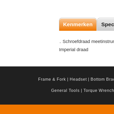
Kenmerken
Spec
․ Schroefdraad meetinstru
Imperial draad
Frame & Fork
|
Headset
|
Bottom Bra
General Tools
|
Torque Wrenc