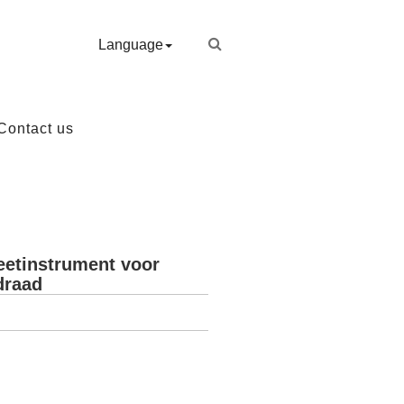
Language
Contact us
etinstrument voor
draad