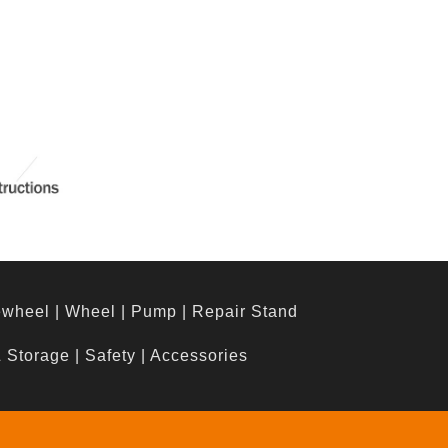
ewheel
|
Wheel
|
Pump
|
Repair Stand
& Storage
|
Safety
|
Accessories