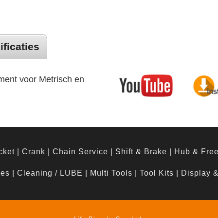
ificaties
ment voor Metrisch en
cket
|
Crank
|
Chain Service
|
Shift & Brake
|
Hub & Fre
hes
|
Cleaning / LUBE
|
Multi Tools
|
Tool Kits
|
Display 