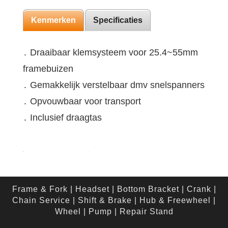
Kenmerken
Specificaties
․ Draaibaar klemsysteem voor 25.4~55mm
framebuizen
․ Gemakkelijk verstelbaar dmv snelspanners
․ Opvouwbaar voor transport
․ Inclusief draagtas
Frame & Fork
|
Headset
|
Bottom Bracket
|
Crank
|
Chain Service
|
Shift & Brake
|
Hub & Freewheel
|
Wheel
|
Pump
|
Repair Stand