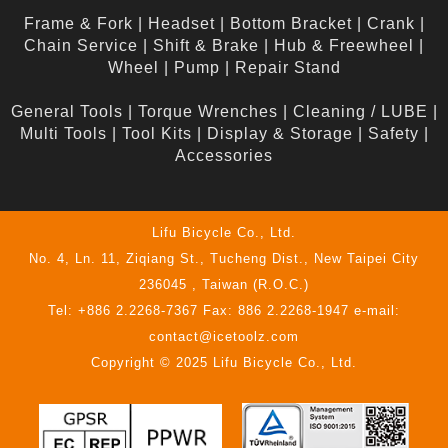
Frame & Fork
|
Headset
|
Bottom Bracket
|
Crank
|
Chain Service
|
Shift & Brake
|
Hub & Freewheel
|
Wheel
|
Pump
|
Repair Stand
General Tools
|
Torque Wrenches
|
Cleaning / LUBE
|
Multi Tools
|
Tool Kits
|
Display & Storage
|
Safety
|
Accessories
Lifu Bicycle Co., Ltd.
No. 4, Ln. 11, Ziqiang St., Tucheng Dist., New Taipei City
236045 , Taiwan (R.O.C.)
Tel: +886 2.2268-7367 Fax: 886 2.2268-1947 e-mail:
contact@icetoolz.com
Copyright © 2025 Lifu Bicycle Co., Ltd.