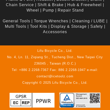
Chain Service
|
Shift & Brake
|
Hub & Freewheel
|
Wheel
|
Pump
|
Repair Stand
General Tools
|
Torque Wrenches
|
Cleaning / LUBE
|
Multi Tools
|
Tool Kits
|
Display & Storage
|
Safety
|
Accessories
Lifu Bicycle Co., Ltd.
No. 4, Ln. 11, Ziqiang St., Tucheng Dist., New Taipei City
236045 , Taiwan (R.O.C.)
Tel: +886 2.2268-7367 Fax: 886 2.2268-1947 e-mail:
contact@icetoolz.com
Copyright © 2025 Lifu Bicycle Co., Ltd.