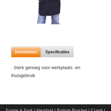
Kenmerken
Specificaties
. Sterk genoeg voor werkplaats -en
thuisgebruik
Frame & Fork
|
Headset
|
Bottom Bracket
|
Crank
|