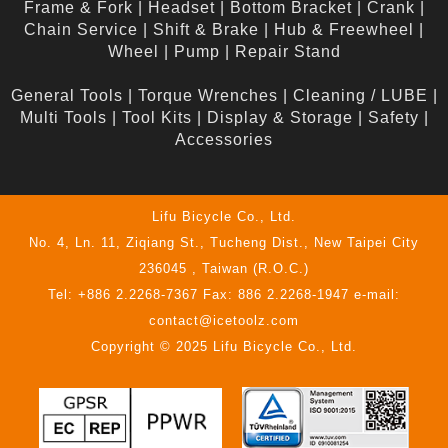
Frame & Fork
|
Headset
|
Bottom Bracket
|
Crank
|
Chain Service
|
Shift & Brake
|
Hub & Freewheel
|
Wheel
|
Pump
|
Repair Stand
General Tools
|
Torque Wrenches
|
Cleaning / LUBE
|
Multi Tools
|
Tool Kits
|
Display & Storage
|
Safety
|
Accessories
Lifu Bicycle Co., Ltd.
No. 4, Ln. 11, Ziqiang St., Tucheng Dist., New Taipei City
236045 , Taiwan (R.O.C.)
Tel: +886 2.2268-7367 Fax: 886 2.2268-1947 e-mail:
contact@icetoolz.com
Copyright © 2025 Lifu Bicycle Co., Ltd.