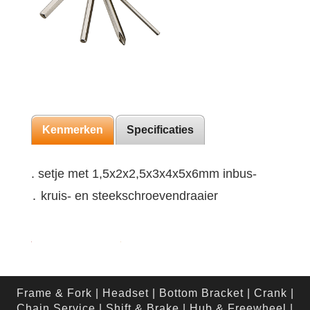
Kenmerken
Specificaties
. setje met 1,5x2x2,5x3x4x5x6mm inbus-
․ kruis- en steekschroevendraaier
Frame & Fork
|
Headset
|
Bottom Bracket
|
Crank
|
Chain Service
|
Shift & Brake
|
Hub & Freewheel
|