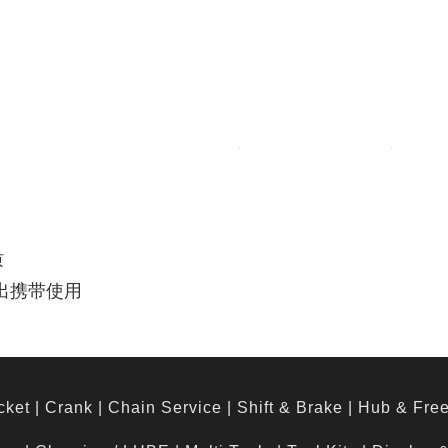
质
外出携带使用
cket
|
Crank
|
Chain Service
|
Shift & Brake
|
Hub & Fre