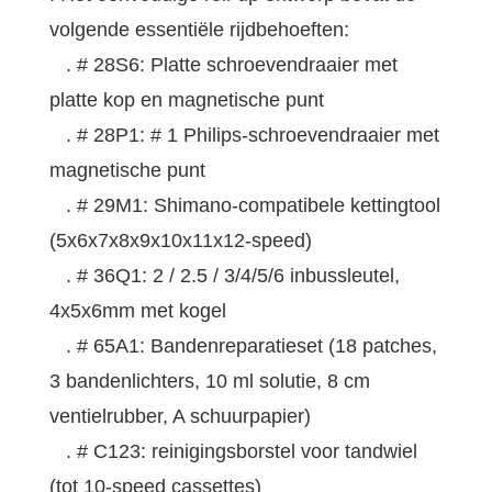
volgende essentiële rijdbehoeften:
. # 28S6: Platte schroevendraaier met
platte kop en magnetische punt
. # 28P1: # 1 Philips-schroevendraaier met
magnetische punt
. # 29M1: Shimano-compatibele kettingtool
(5x6x7x8x9x10x11x12-speed)
. # 36Q1: 2 / 2.5 / 3/4/5/6 inbussleutel,
4x5x6mm met kogel
. # 65A1: Bandenreparatieset (18 patches,
3 bandenlichters, 10 ml solutie, 8 cm
ventielrubber, A schuurpapier)
. # C123: reinigingsborstel voor tandwiel
(tot 10-speed cassettes)