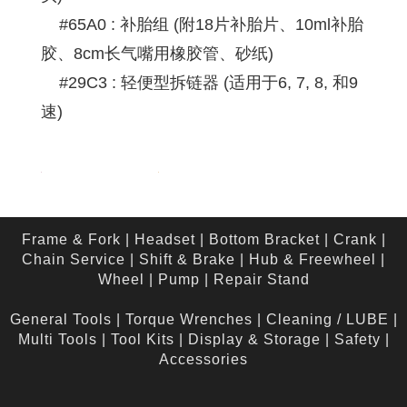
#65A0 : 补胎组 (附18片补胎片、10ml补胎
胶、8cm长气嘴用橡胶管、砂纸)
#29C3 : 轻便型拆链器 (适用于6, 7, 8, 和9
速)
Frame & Fork
|
Headset
|
Bottom Bracket
|
Crank
|
Chain Service
|
Shift & Brake
|
Hub & Freewheel
|
Wheel
|
Pump
|
Repair Stand
General Tools
|
Torque Wrenches
|
Cleaning / LUBE
|
Multi Tools
|
Tool Kits
|
Display & Storage
|
Safety
|
Accessories