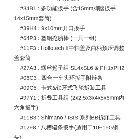
#34B1 : 多功能扳手 (含15mm脚踏扳手、
14x15mm套筒)
#39H4 : 9x10mm开口扳手
#64P3 : 塑钢挖胎棒 (三只一组)
#11F3 : Hollotech II中轴盖及曲柄预压调整
盖套筒
#27A3 : 螺丝起子组 SL4xSL6 & PH1xPH2
#06C3 : 四合一车头环扳手附链条
#09C5 : 卡式&锁牙式飞轮拆装工具
#97Y1 : 折叠工具组 (2x2.5x3x4x5x6mm内
六角扳手)
#11B3 : Shimano / ISIS 系列BB拆卸工具
#12F8 : 八槽辐条扳手(适用于10~15G铜
头)