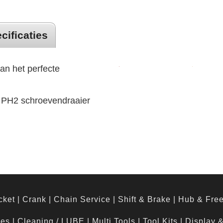
cificaties
an het perfecte
 PH2 schroevendraaier
cket
|
Crank
|
Chain Service
|
Shift & Brake
|
Hub & Fre
hes
|
Cleaning / LUBE
|
Multi Tools
|
Tool Kits
|
Display 