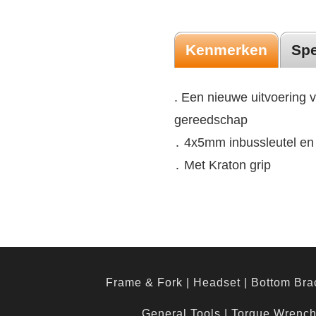
Kenmerken
Spe
. Een nieuwe uitvoering v
gereedschap
․ 4x5mm inbussleutel en
․ Met Kraton grip
Frame & Fork
|
Headset
|
Bottom Bra
General Tools
|
Torque Wrenc