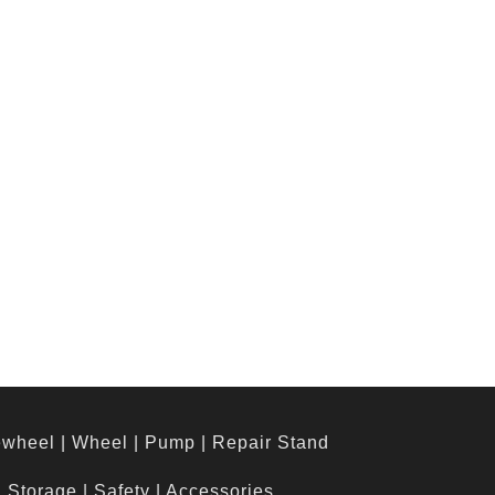
ewheel
|
Wheel
|
Pump
|
Repair Stand
& Storage
|
Safety
|
Accessories