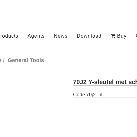
roducts
Agents
News
Download
Buy
s
General Tools
70J2 Y-sleutel met sc
Code
70j2_nl