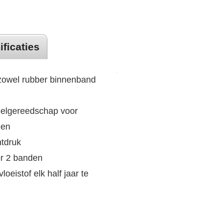
ificaties
 zowel rubber binnenband
ielgereedschap voor
len
htdruk
or 2 banden
oeistof elk half jaar te