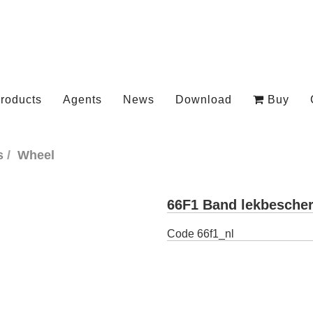
roducts
Agents
News
Download
Buy
s
Wheel
66F1 Band lekbesche
Code
66f1_nl