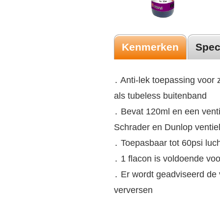
Kenmerken
Spec
․ Anti-lek toepassing voor
als tubeless buitenband
․ Bevat 120ml en een vent
Schrader en Dunlop ventie
․ Toepasbaar tot 60psi luc
․ 1 flacon is voldoende vo
․ Er wordt geadviseerd de vl
verversen