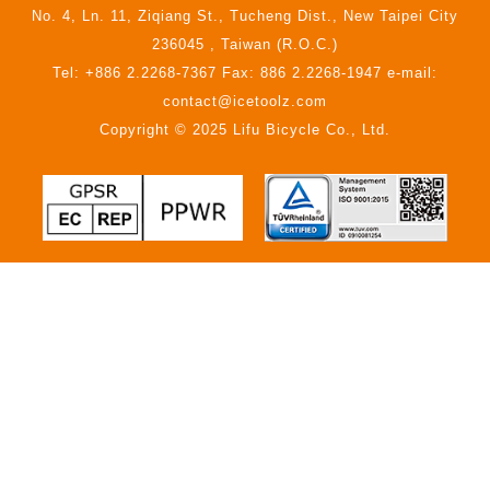
No. 4, Ln. 11, Ziqiang St., Tucheng Dist., New Taipei City
236045 , Taiwan (R.O.C.)
Tel: +886 2.2268-7367 Fax: 886 2.2268-1947 e-mail:
contact@icetoolz.com
Copyright © 2025 Lifu Bicycle Co., Ltd.