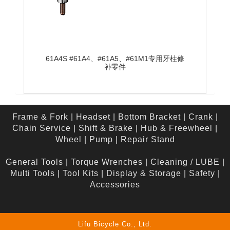
61A4S #61A4、#61A5、#61M1专用牙柱修
补零件
Frame & Fork
|
Headset
|
Bottom Bracket
|
Crank
|
Chain Service
|
Shift & Brake
|
Hub & Freewheel
|
Wheel
|
Pump
|
Repair Stand
General Tools
|
Torque Wrenches
|
Cleaning / LUBE
|
Multi Tools
|
Tool Kits
|
Display & Storage
|
Safety
|
Accessories
Lifu Bicycle Co., Ltd.