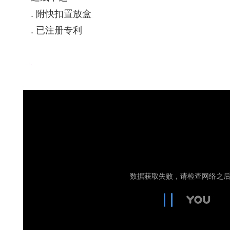
. 附快扣置放盒
. 已注册专利