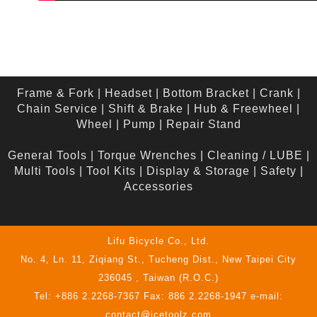
Frame & Fork
|
Headset
|
Bottom Bracket
|
Crank
|
Chain Service
|
Shift & Brake
|
Hub & Freewheel
|
Wheel
|
Pump
|
Repair Stand
General Tools
|
Torque Wrenches
|
Cleaning / LUBE
|
Multi Tools
|
Tool Kits
|
Display & Storage
|
Safety
|
Accessories
Lifu Bicycle Co., Ltd.
No. 4, Ln. 11, Ziqiang St., Tucheng Dist., New Taipei City
236045 , Taiwan (R.O.C.)
Tel: +886 2.2268-7367 Fax: 886 2.2268-1947 e-mail:
contact@icetoolz.com