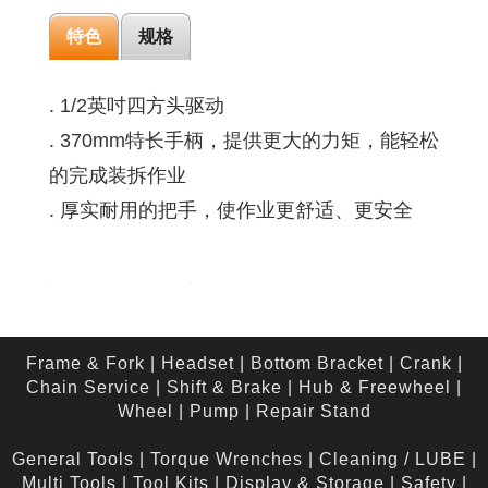
特色
规格
. 1/2英吋四方头驱动
. 370mm特长手柄，提供更大的力矩，能轻松
的完成装拆作业
. 厚实耐用的把手，使作业更舒适、更安全
Frame & Fork
|
Headset
|
Bottom Bracket
|
Crank
|
Chain Service
|
Shift & Brake
|
Hub & Freewheel
|
Wheel
|
Pump
|
Repair Stand
General Tools
|
Torque Wrenches
|
Cleaning / LUBE
|
Multi Tools
|
Tool Kits
|
Display & Storage
|
Safety
|