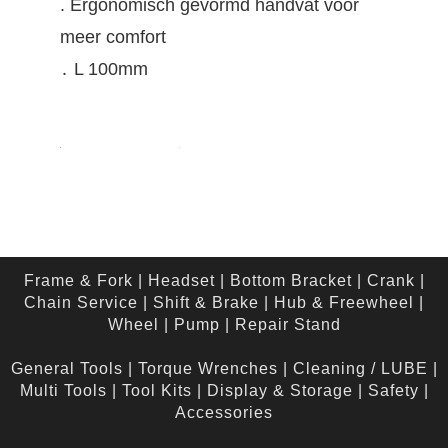
. Ergonomisch gevormd handvat voor
meer comfort
․ L 100mm
Frame & Fork
|
Headset
|
Bottom Bracket
|
Crank
|
Chain Service
|
Shift & Brake
|
Hub & Freewheel
|
Wheel
|
Pump
|
Repair Stand
General Tools
|
Torque Wrenches
|
Cleaning / LUBE
|
Multi Tools
|
Tool Kits
|
Display & Storage
|
Safety
|
Accessories