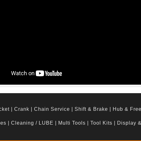
cket
|
Crank
|
Chain Service
|
Shift & Brake
|
Hub & Fre
hes
|
Cleaning / LUBE
|
Multi Tools
|
Tool Kits
|
Display 