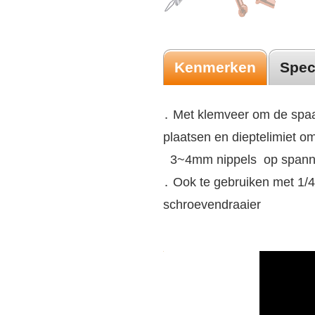
Kenmerken
Spec
․ Met klemveer om de spaa
plaatsen en dieptelimiet o
3~4mm nippels op spanni
․ Ook te gebruiken met 1/4
schroevendraaier