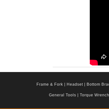
Frame & Fork
|
Headset
|
Bottom Bra
General Tools
|
Torque Wrenc