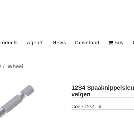
roducts
Agents
News
Download
Buy
s
Wheel
12S4 Spaaknippelsleu
velgen
Code
12s4_nl