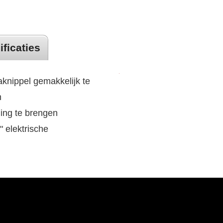
ificaties
knippel gemakkelijk te
m
ng te brengen
" elektrische