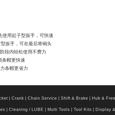
，先使用起子型扳手，可快速
用T型扳手，可在最后将铜头
阶段内轻松使用不费力
预锁条帽更快速
高张力条帽更省力
cket
|
Crank
|
Chain Service
|
Shift & Brake
|
Hub & Fre
hes
|
Cleaning / LUBE
|
Multi Tools
|
Tool Kits
|
Display 