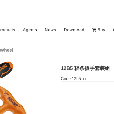
roducts
Agents
News
Download
Buy
Wheel
12B5 辐条扳手套装组
Code
12b5_cn