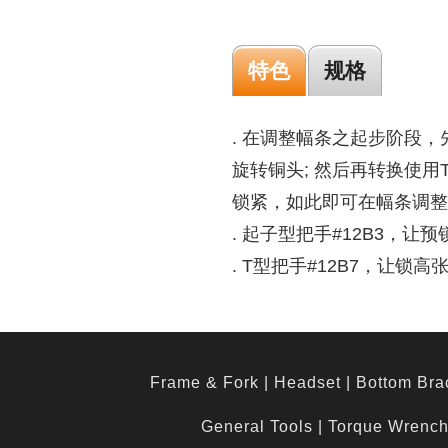
特色
规格
. 在调整幅条之起步阶段
旋转铜头; 然后再转换使
锁紧，如此即可在幅条调整
. 起子型把手#12B3，让
. T型把手#12B7，让锁
Frame & Fork
|
Headset
|
Bottom Bra
General Tools
|
Torque Wrenc