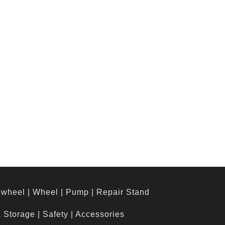
ewheel
|
Wheel
|
Pump
|
Repair Stand
& Storage
|
Safety
|
Accessories