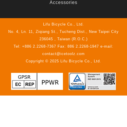
Accessories
Lifu Bicycle Co., Ltd.
No. 4, Ln. 11, Ziqiang St., Tucheng Dist., New Taipei City
236045 , Taiwan (R.O.C.)
Tel: +886 2.2268-7367 Fax: 886 2.2268-1947 e-mail:
contact@icetoolz.com
Copyright © 2025 Lifu Bicycle Co., Ltd.