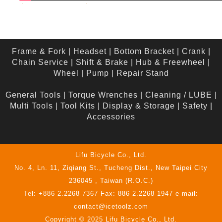
Frame & Fork
|
Headset
|
Bottom Bracket
|
Crank
|
Chain Service
|
Shift & Brake
|
Hub & Freewheel
|
Wheel
|
Pump
|
Repair Stand
General Tools
|
Torque Wrenches
|
Cleaning / LUBE
|
Multi Tools
|
Tool Kits
|
Display & Storage
|
Safety
|
Accessories
Lifu Bicycle Co., Ltd.
No. 4, Ln. 11, Ziqiang St., Tucheng Dist., New Taipei City
236045 , Taiwan (R.O.C.)
Tel: +886 2.2268-7367 Fax: 886 2.2268-1947 e-mail:
contact@icetoolz.com
Copyright © 2025 Lifu Bicycle Co., Ltd.