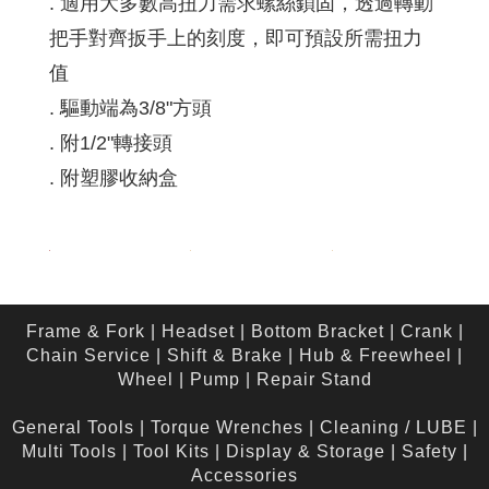
. 適用大多數高扭力需求螺絲鎖固，透過轉動
把手對齊扳手上的刻度，即可預設所需扭力
值
. 驅動端為3/8"方頭
. 附1/2"轉接頭
. 附塑膠收納盒
Frame & Fork
|
Headset
|
Bottom Bracket
|
Crank
|
Chain Service
|
Shift & Brake
|
Hub & Freewheel
|
Wheel
|
Pump
|
Repair Stand
General Tools
|
Torque Wrenches
|
Cleaning / LUBE
|
Multi Tools
|
Tool Kits
|
Display & Storage
|
Safety
|
Accessories