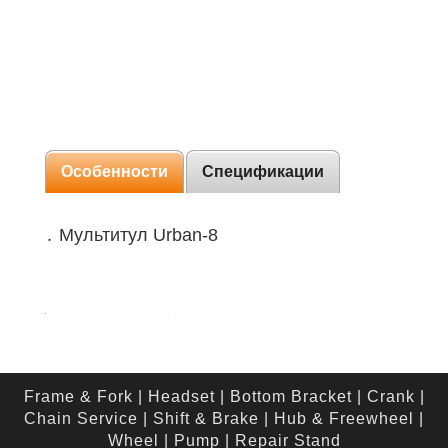
Особенности
Спецификации
․ Мультитул Urban-8
Frame & Fork
|
Headset
|
Bottom Bracket
|
Crank
|
Chain Service
|
Shift & Brake
|
Hub & Freewheel
|
Wheel
|
Pump
|
Repair Stand