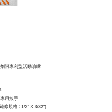
納
潤滑劑附專利型活動噴嘴
手
級腳踏專用扳手
規格 : 1/2" X 3/32")