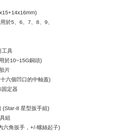
15+14x16mm)
(適用於5、6、7、8、9、
筒工具
適用於10~15G銅頭)
補胎片
用於十六個凹口的中軸蓋)
 鏈條固定器
組 (Star-8 星型扳手組)
能工具組
x8mm內六角扳手，+/-螺絲起子)