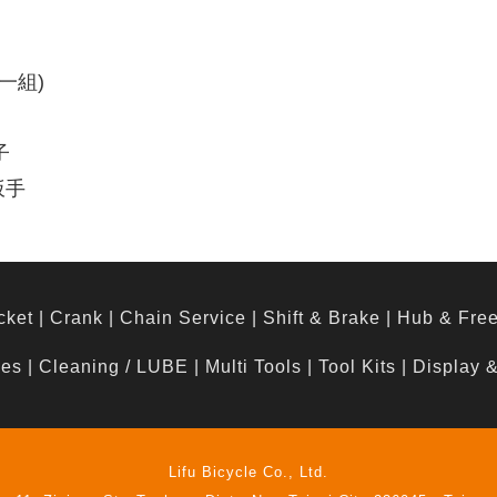
隻一組)
子
扳手
cket
|
Crank
|
Chain Service
|
Shift & Brake
|
Hub & Fre
hes
|
Cleaning / LUBE
|
Multi Tools
|
Tool Kits
|
Display 
Lifu Bicycle Co., Ltd.