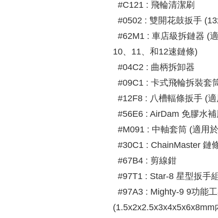
#C121 : 飛輪清潔刷
#0502 : 雙開花鼓扳手 (13x
#62M1 : 車店級拆鏈器 
10、11、和12速鏈條)
#04C2 : 曲柄拆卸器
#09C1 : 卡式飛輪拆裝套
#12F8 : 八槽輻條扳手 (
#56E6 : AirDam 免膠水
#M091 : 中軸套筒 (適
#30C1 : ChainMaster
#67B4 : 剪線鉗
#97T1 : Star-8 星型扳手
#97A3 : Mighty-9 9功
(1.5x2x2.5x3x4x5x6