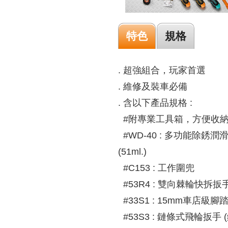
特色
規格
. 超強組合，玩家首選
. 維修及裝車必備
. 含以下產品規格 :
#附專業工具箱，方便收
#WD-40 : 多功能除銹
(51ml.)
#C153 : 工作圍兜
#53R4 : 雙向棘輪快拆扳
#33S1 : 15mm車店
#53S3 : 鏈條式飛輪扳手 (鏈條