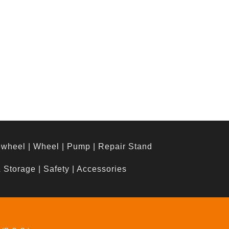
ewheel
|
Wheel
|
Pump
|
Repair Stand
& Storage
|
Safety
|
Accessories