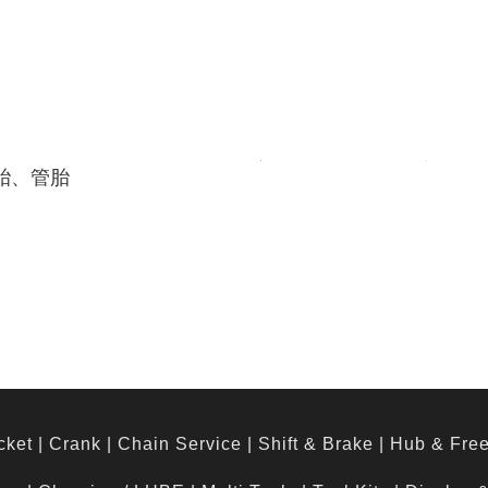
胎、管胎
cket
|
Crank
|
Chain Service
|
Shift & Brake
|
Hub & Fre