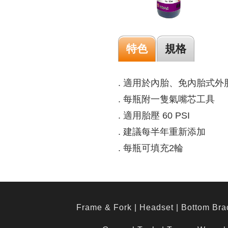
特色
規格
. 適用於內胎、免內胎式外
. 每瓶附一隻氣嘴芯工具
. 適用胎壓 60 PSI
. 建議每半年重新添加
. 每瓶可填充2輪
Frame & Fork
|
Headset
|
Bottom Bra