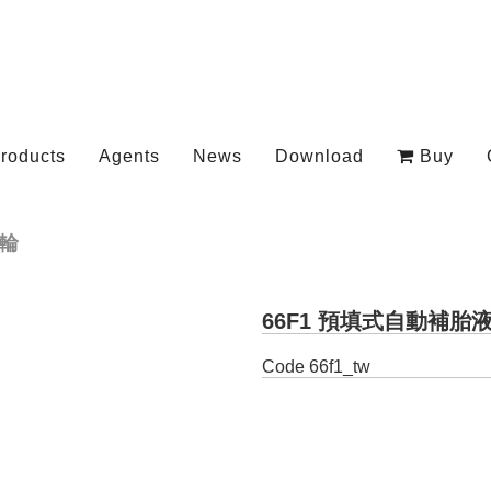
roducts
Agents
News
Download
Buy
輪
66F1 預填式自動補胎
Code
66f1_tw