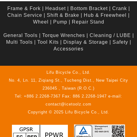
Frame & Fork
|
Headset
|
Bottom Bracket
|
Crank
|
Chain Service
|
Shift & Brake
|
Hub & Freewheel
|
Wheel
|
Pump
|
Repair Stand
General Tools
|
Torque Wrenches
|
Cleaning / LUBE
|
Multi Tools
|
Tool Kits
|
Display & Storage
|
Safety
|
Accessories
Lifu Bicycle Co., Ltd.
No. 4, Ln. 11, Ziqiang St., Tucheng Dist., New Taipei City
236045 , Taiwan (R.O.C.)
Tel: +886 2.2268-7367 Fax: 886 2.2268-1947 e-mail:
contact@icetoolz.com
Copyright © 2025 Lifu Bicycle Co., Ltd.