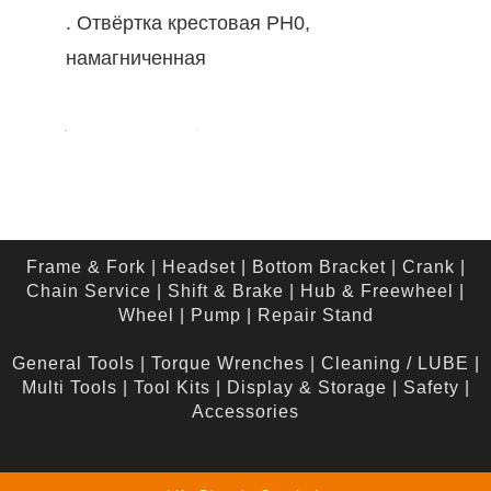
. Отвёртка крестовая PH0,
намагниченная
Frame & Fork
|
Headset
|
Bottom Bracket
|
Crank
|
Chain Service
|
Shift & Brake
|
Hub & Freewheel
|
Wheel
|
Pump
|
Repair Stand
General Tools
|
Torque Wrenches
|
Cleaning / LUBE
|
Multi Tools
|
Tool Kits
|
Display & Storage
|
Safety
|
Accessories