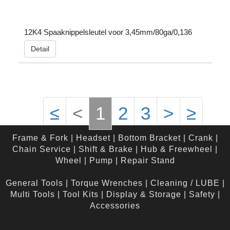
12K4 Spaaknippelsleutel voor 3,45mm/80ga/0,136
Detail
≤
<
1
2
3
>
≥
Frame & Fork
|
Headset
|
Bottom Bracket
|
Crank
|
Chain Service
|
Shift & Brake
|
Hub & Freewheel
|
Wheel
|
Pump
|
Repair Stand
General Tools
|
Torque Wrenches
|
Cleaning / LUBE
|
Multi Tools
|
Tool Kits
|
Display & Storage
|
Safety
|
Accessories