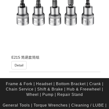
E21S 简易套筒组
Detail
Frame & Fork
|
Headset
|
Bottom Bracket
|
Crank
|
Chain Service
|
Shift & Brake
|
Hub & Freewheel
|
Wheel
|
Pump
|
Repair Stand
General Tools
|
Torque Wrenches
|
Cleaning / LUBE
|