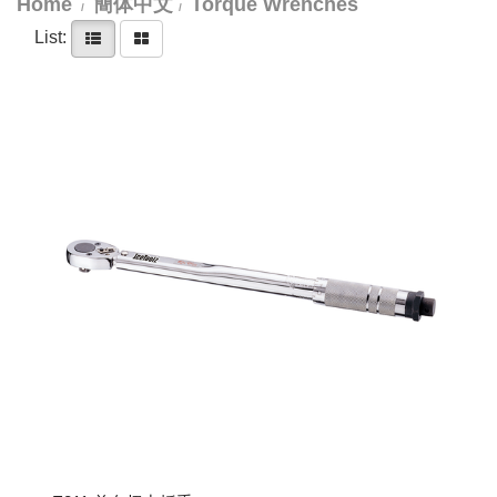
Home
簡体中文
Torque Wrenches
List: